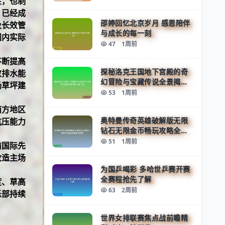
性，也制
，已经成
邵婷回忆北京岁月 感恩陪伴
及长效管
与成长的每一刻
国内实际
47
1周前
不断提高
探秘洛克王国地下宫殿的奇
致排水能
幻冒险与宝藏传说全景揭秘
场草坪建
神秘力量之谜
53
1周前
南方地区
奥特曼传奇英雄破解版无限
抗压能力
钻石无限金币畅玩攻略全角
色解锁指南
51
1周前
前国际先
改造主场
为国乒喝彩 多哈世乒赛开赛
全赛程抢先了解
度、草高
63
2周前
乐部持续
世界女排联赛焦点战前瞻精