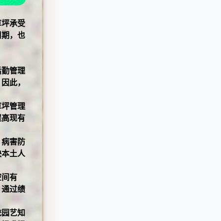
草坪承受
周期，也
后勤管理
。因此，
草坪管理
提高现有
、病害防
快本土人
空间有
，通过绩
统园艺知