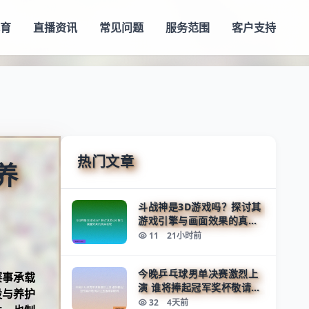
育
直播资讯
常见问题
服务范围
客户支持
热门文章
养
斗战神是3D游戏吗？探讨其
游戏引擎与画面效果的真实
表现
11
21小时前
今晚乒乓球男单决赛激烈上
赛事承载
演 谁将捧起冠军奖杯敬请关
设与养护
注直播精彩瞬间
32
4天前