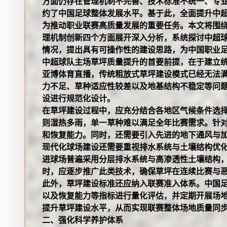
方面仍存在管理机制不完善、技术标准不统一、专
约了中国足球整体发展水平。基于此，全面提升中
为推动职业联赛高质量发展的重要任务。本文将围
理机制创新四个方面展开深入分析，系统探讨中超
情况，提出具有可操作性的建设思路，为中国职业
中超球队主场草坪质量提升的首要前提，在于建立
亚博体育直播
，传统粗放式草坪建设模式已经无法
力不足、草种适应性较差以及地基结构不稳定等问
设进行规范化设计。
在草坪建设过程中，应充分结合各地区气候条件选
则湿热多雨，单一草种难以满足全年比赛需求。针
和恢复能力。同时，还需要引入先进的地下通风与
现代化球场建设还需要重视排水系统与土壤结构优
进球场普遍采用分层排水系统与高渗透性土壤结构
时，应逐步推广此类技术，确保草坪在连续比赛与
此外，草坪建设标准还应纳入联赛准入体系。中国
以及恢复能力等指标进行量化评估，并定期开展场
提升草坪建设水平，从而实现联赛整体场地质量同
二、强化科学养护体系