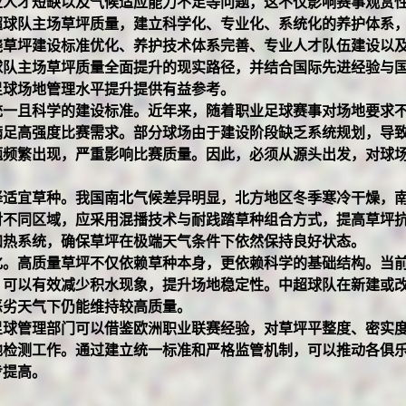
业人才短缺以及气候适应能力不足等问题，这不仅影响赛事观赏
超球队主场草坪质量，建立科学化、专业化、系统化的养护体系
绕草坪建设标准优化、养护技术体系完善、专业人才队伍建设以
球队主场草坪质量全面提升的现实路径，并结合国际先进经验与
足球场地管理水平提升提供有益参考。
统一且科学的建设标准。近年来，随着职业足球赛事对场地要求
满足高强度比赛需求。部分球场由于建设阶段缺乏系统规划，导
题频繁出现，严重影响比赛质量。因此，必须从源头出发，对球
择适宜草种。我国南北气候差异明显，北方地区冬季寒冷干燥，
对不同区域，应采用混播技术与耐践踏草种组合方式，提高草坪
加热系统，确保草坪在极端天气条件下依然保持良好状态。
化。高质量草坪不仅依赖草种本身，更依赖科学的基础结构。当
，可以有效减少积水现象，提升场地稳定性。中超球队在新建或
恶劣天气下仍能维持较高质量。
足球管理部门可以借鉴欧洲职业联赛经验，对草坪平整度、密实
地检测工作。通过建立统一标准和严格监管机制，可以推动各俱
步提高。