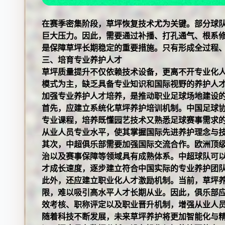
在赛季密集阶段，草坪恢复技术尤为关键。部分球
巨大压力。因此，需要通过补播、打孔通气、根系
是保障草坪长期稳定的重要措施。只有形成全过程
三、培育专业养护人才
草坪质量提升不仅依赖技术设备，更离不开专业化
模式为主，缺乏具备专业知识和国际视野的养护人
加强专业养护人才培养，是推动职业足球场地建设
首先，应建立系统化草坪养护培训机制。中国足球
专业课程，培养既懂园艺技术又熟悉足球赛事需求
从业人员专业水平，使其掌握国际先进养护理念与
其次，中超俱乐部需要加强国际交流合作。欧洲顶
治以及赛事保障等领域具有成熟体系。中超球队可
才成长速度，逐步建立符合中国实际的专业养护团
此外，还应建立职业化人才激励机制。当前，草坪
限，难以吸引高水平人才长期从业。因此，俱乐部
效考核、职称评定以及职业晋升机制，增强从业人
随着科技不断发展，未来草坪养护将更加智能化与