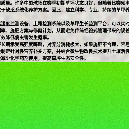
用质量。许多中超球场在赛季初期草坪状态良好，但随着比赛频
在于缺乏系统化养护方案。因此，建立科学、专业、持续的草坪
温湿度监测设备、土壤检测系统以及草坪生长监测平台，可以实
频率、施肥方案与修剪计划，从而避免传统经验式管理带来的误
有效降低病虫害发生概率。
坪长期承受高强度踩踏，对养分消耗极大，如果施肥不合理，容
段制定针对性营养补充方案，并结合微生物改良技术提升土壤活
段减少化学药剂使用，提高草坪生态安全性。