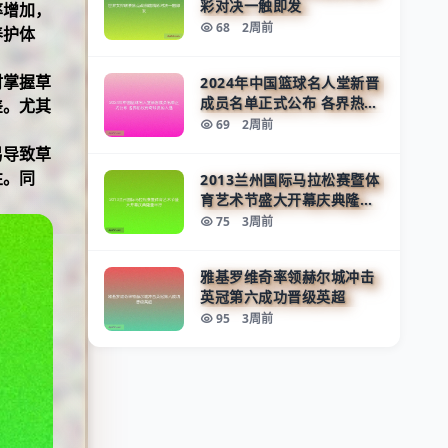
彩对决一触即发
率增加，
68
2周前
养护体
时掌握草
2024年中国篮球名人堂新晋
成员名单正式公布 各界热议
差。尤其
传奇球员的入选
69
2周前
易导致草
性。同
2013兰州国际马拉松赛暨体
育艺术节盛大开幕庆典隆重
举行
75
3周前
雅基罗维奇率领赫尔城冲击
英冠第六成功晋级英超
95
3周前