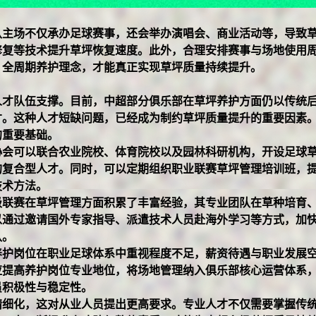
队主场不仅承办足球赛事，还会举办演唱会、商业活动等，导致
修复等技术提升草坪恢复速度。此外，合理安排赛事与场地使用
、全周期养护理念，才能真正实现草坪质量持续提升。
人才队伍支撑。目前，中超部分俱乐部在草坪养护方面仍以传统
才。这种人才短缺问题，已经成为制约草坪质量提升的重要因素
的重要基础。
协会可以联合农业院校、体育院校以及园林科研机构，开设足球
的复合型人才。同时，可以定期组织职业联赛草坪管理培训班，
技术方法。
级联赛在草坪管理方面积累了丰富经验，其专业团队在草种培育
以通过邀请国外专家指导、派遣技术人员赴海外学习等方式，加
队。
养护岗位在职业足球体系中重视程度不足，薪资待遇与职业发展
应提高养护岗位专业地位，将场地管理纳入俱乐部核心运营体系
员积极性与稳定性。
精细化，这对从业人员提出更高要求。专业人才不仅需要掌握传