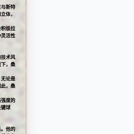
在与斯特
加立体，
会积极拉
种灵活性
的技术风
境下，桑
。无论是
因此，桑
高强度的
关键球
员。他的