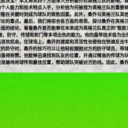
致胜法宝？本文将从四个方面深入分析桑乔对英格兰队的影响，
的个人能力和技术特点入手，分析他为何被视为英格兰队的重要
否能在关键时刻成为球队的致胜因素。此外，桑乔与英格兰队其
讨论的重点。最后，我们将综合各方面的表现，探讨桑乔在英格
面的结论，看看桑乔是否能够在未来成为英格兰队真正的“致胜
破、防守、传球和射门等多项出色的能力。他的盘带技术极为出
出进攻机会。在球场上，桑乔的速度和灵活性也使他在快速反击
度的防守时，桑乔的技巧可以让他轻松摆脱对方的防守球员，带
也值得称赞。他能够迅速找到队友的位置，并通过精准的传球为
能准确地将球传到最佳位置，帮助球队突破对方防线。因此，桑
。