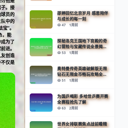
探讨他是
棋子。接
邵婷回忆北京岁月 感恩陪伴
他球员的
与成长的每一刻
兰队中的
47
1周前
法宝”。
色，能
探秘洛克王国地下宫殿的奇
中成为了
幻冒险与宝藏传说全景揭秘
球前进。
神秘力量之谜
53
1周前
队友创造
乔不仅是
奥特曼传奇英雄破解版无限
钻石无限金币畅玩攻略全角
色解锁指南
51
1周前
为国乒喝彩 多哈世乒赛开赛
全赛程抢先了解
63
2周前
世界女排联赛焦点战前瞻精