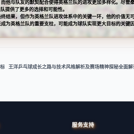
，而他与队友的默契配合使得英格兰队的进攻更加多样化。尽管
兰队提供了更多的选择和可能性。
最终结果，但作为英格兰队进攻体系中的关键一环，他的价值无
来成为英格兰队的重要支柱，可能成为球队实现更大目标的关键
新标
王洋乒乓球成长之路与技术风格解析及赛场精神探秘全面解
服务支持