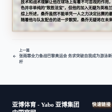
技术和战术理解让他在球场上有着不可忽视的作用
色并非单纯的“致胜法宝”，但他的加入无疑为英格
综上所述，桑乔虽然不能单凭一人之力决定比赛的
随着他与队友配合的进一步默契，桑乔无疑将在未
上一篇
张雨霏全力备战巴黎奥运会 务求突破自我成为游泳
杆
快速链接
亚博体育 - Yabo 亚博集团