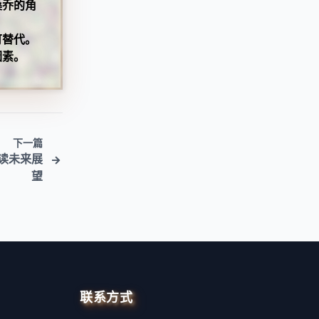
桑乔的角
可替代。
因素。
下一篇
读未来展
望
联系方式