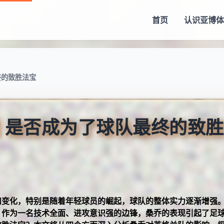
首页
认识
亚博体
终的致胜法宝
 是否成为了球队最终的致
变化，特别是随着年轻球员的崛起，球队的整体实力逐渐增强。
。作为一名技术全面、进攻意识强的边锋，桑乔的表现引起了足