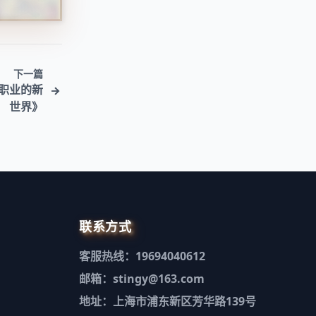
下一篇
职业的新
世界》
联系方式
客服热线：19694040612
邮箱：stingy@163.com
地址：上海市浦东新区芳华路139号