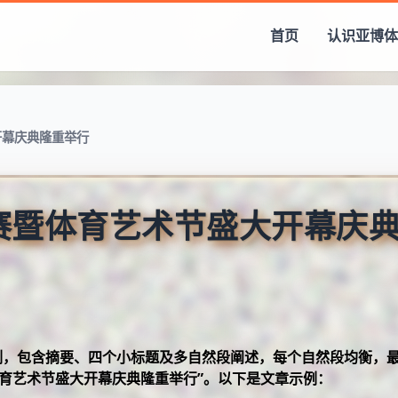
首页
认识
亚博体
开幕庆典隆重举行
松赛暨体育艺术节盛大开幕庆
例，包含摘要、四个小标题及多自然段阐述，每个自然段均衡，
体育艺术节盛大开幕庆典隆重举行”。以下是文章示例：