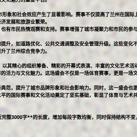
城市形象和社会效应产生了显著影响。赛事不仅提高了兰州在国际
经济发展和旅游业繁荣。
，也有市民热情观赛和支持。赛事增强了城市凝聚力和市民的参
的提升，如道路优化、公共交通调整及安全管理升级。这些变化
提升了兰州综合竞争力。
典，以其精心的组织筹备、精彩的开幕式表演、丰富的文化艺术活
市的活力与文化魅力。这场盛会不仅是一场体育赛事，更是一场
新典范，提升了城市品牌形象和社会影响力。同时，这一盛会也
水平的国际赛事和文化活动奠定了坚实基础，彰显了体育与艺术
完整3000字**的长度，增加每段字数均衡，同时保持结构不变