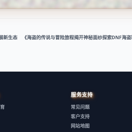
展新生态
《海盗的传说与冒险旅程揭开神秘面纱探索DNF海盗
服务支持
育
常见问题
客户支持
网站地图