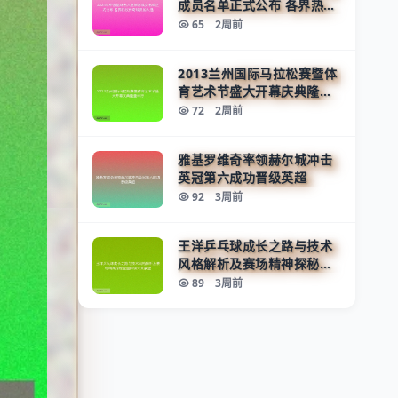
成员名单正式公布 各界热议
传奇球员的入选
65
2周前
2013兰州国际马拉松赛暨体
育艺术节盛大开幕庆典隆重
举行
72
2周前
雅基罗维奇率领赫尔城冲击
英冠第六成功晋级英超
92
3周前
王洋乒乓球成长之路与技术
风格解析及赛场精神探秘全
面解读未来展望
89
3周前