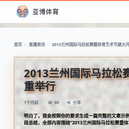
首页
>
直播资讯
>
2013兰州国际马拉松赛暨体育艺术节盛大
2013兰州国际马拉
重举行
1个月前
98
分享
明白了，我会按照你的要求生成一篇完整的文章示
段总结，全部内容围绕“2013兰州国际马拉松赛暨